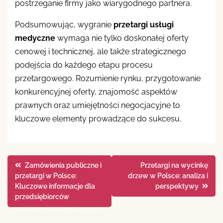
postrzeganie firmy jako wiarygodnego partnera.
Podsumowując, wygranie
przetargi usługi
medyczne
wymaga nie tylko doskonałej oferty
cenowej i technicznej, ale także strategicznego
podejścia do każdego etapu procesu
przetargowego. Rozumienie rynku, przygotowanie
konkurencyjnej oferty, znajomość aspektów
prawnych oraz umiejętności negocjacyjne to
kluczowe elementy prowadzące do sukcesu.
Nawigacja
Zamówienia publiczne i
Przetargi na wycinkę
przetargi w Polsce:
drzew w Polsce: analiza i
wpisu
Kluczowe informacje dla
perspektywy
przedsiębiorców