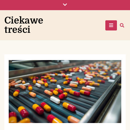
Skip
to
content
Ciekawe
treści