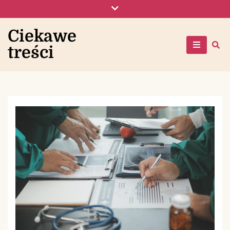
Skip
to
content
Ciekawe
treści