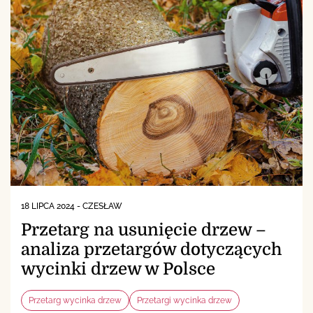
18 LIPCA 2024
-
CZESŁAW
Przetarg na usunięcie drzew –
analiza przetargów dotyczących
wycinki drzew w Polsce
Przetarg wycinka drzew
Przetargi wycinka drzew