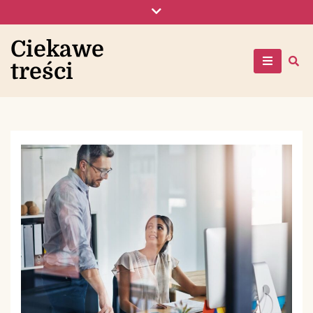
Skip
to
content
Ciekawe
treści