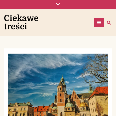
Skip
to
content
Ciekawe
treści