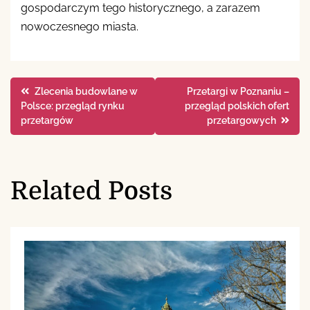
gospodarczym tego historycznego, a zarazem
nowoczesnego miasta.
Nawigacja
Zlecenia budowlane w
Przetargi w Poznaniu –
Polsce: przegląd rynku
przegląd polskich ofert
wpisu
przetargów
przetargowych
Related Posts